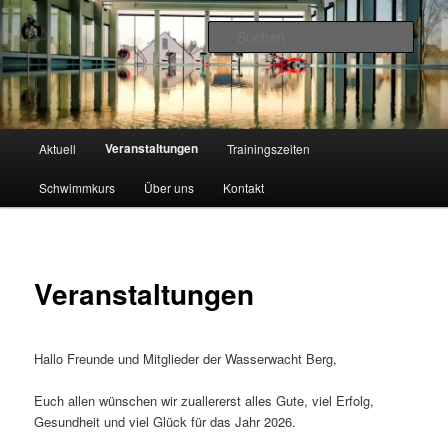
Zum
primären
Such
Inhalt
springen
Wasserwacht Berg
Hauptmenü
Veranstaltungen
Aktuell
Trainingszeiten
Schwimmkurs
Über uns
Kontakt
Veranstaltungen
Hallo Freunde und Mitglieder der Wasserwacht Berg,
Euch allen wünschen wir zuallererst alles Gute, viel Erfolg,
Gesundheit und viel Glück für das Jahr 2026.