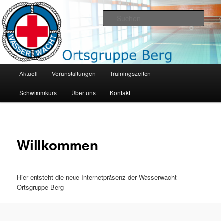
Zum
primären
Such
Inhalt
springen
Wasserwacht Berg
Hauptmenü
Aktuell
Veranstaltungen
Trainingszeiten
Schwimmkurs
Über uns
Kontakt
Willkommen
Hier entsteht die neue Internetpräsenz der Wasserwacht
Ortsgruppe Berg