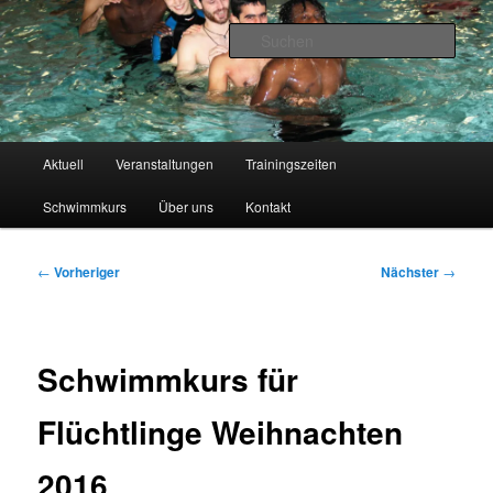
Zum
primären
Such
Inhalt
springen
Wasserwacht Berg
Hauptmenü
Aktuell
Veranstaltungen
Trainingszeiten
Schwimmkurs
Über uns
Kontakt
Beitragsnavigation
←
Vorheriger
Nächster
→
Schwimmkurs für
Flüchtlinge Weihnachten
2016