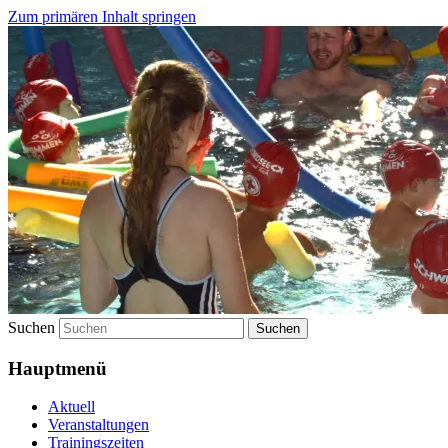
Zum primären Inhalt springen
Wasserwacht Berg
Suchen
Hauptmenü
Aktuell
Veranstaltungen
Trainingszeiten