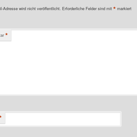
*
l-Adresse wird nicht veröffentlicht.
Erforderliche Felder sind mit
markiert
*
ar
*