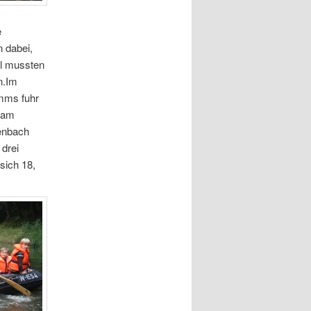
e
 dabei,
hl mussten
n.Im
mms fuhr
 am
tenbach
drei
 sich 18,