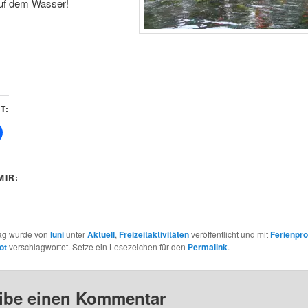
uf dem Wasser!
T:
MIR:
rag wurde von
luni
unter
Aktuell
,
Freizeitaktivitäten
veröffentlicht und mit
Ferienpr
ot
verschlagwortet. Setze ein Lesezeichen für den
Permalink
.
ibe einen Kommentar