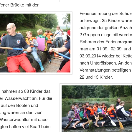
ener Brücke mit der
Ferienbetreuung der Schul
unterwegs. 35 Kinder waren
aufgrund der großen Anza
2 Gruppen eingeteilt werde
Rahmen des Ferienprogra
man am 01.09., 02.09. und
03.09.2014 wieder bei Ket
nach Unterölsbach. An den 
Veranstaltungen beteiligten
22 und 13 Kinder.
 nahmen so 88 Kinder das
er Wasserwacht an. Für die
 auf den Booten und
ung waren an den vier
Wasserwachtler mit dabei.
ligten hatten viel Spaß beim