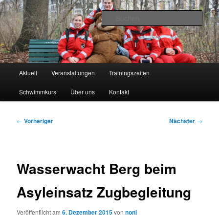
Zum
primären
Such
Inhalt
springen
Wasserwacht Berg
Hauptmenü
Aktuell
Veranstaltungen
Trainingszeiten
Schwimmkurs
Über uns
Kontakt
Beitragsnavigation
←
Vorheriger
Nächster
→
Wasserwacht Berg beim
Asyleinsatz Zugbegleitung
Veröffentlicht am
6. Dezember 2015
von
noni