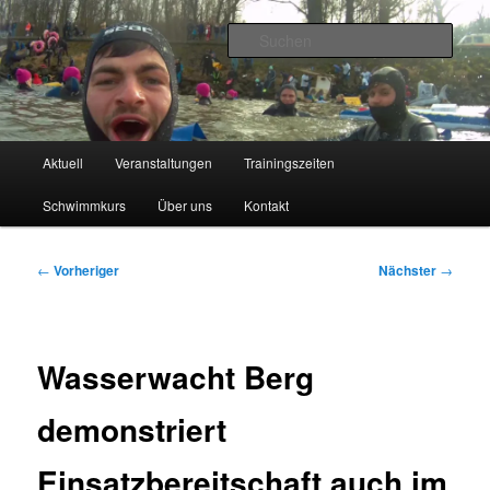
Zum
primären
Such
Inhalt
springen
Wasserwacht Berg
Hauptmenü
Aktuell
Veranstaltungen
Trainingszeiten
Schwimmkurs
Über uns
Kontakt
Beitragsnavigation
←
Vorheriger
Nächster
→
Wasserwacht Berg
demonstriert
Einsatzbereitschaft auch im