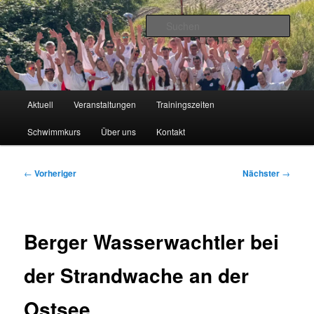
Zum
primären
Such
Inhalt
springen
Wasserwacht Berg
Hauptmenü
Aktuell
Veranstaltungen
Trainingszeiten
Schwimmkurs
Über uns
Kontakt
Beitragsnavigation
←
Vorheriger
Nächster
→
Berger Wasserwachtler bei
der Strandwache an der
Ostsee